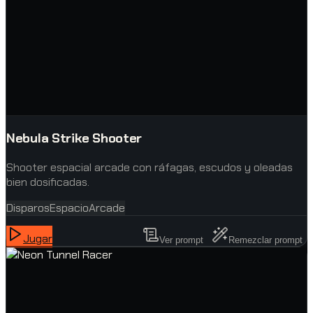
Nebula Strike Shooter
Shooter espacial arcade con ráfagas, escudos y oleadas
bien dosificadas.
Disparos
Espacio
Arcade
Jugar
Ver prompt
Remezclar prompt