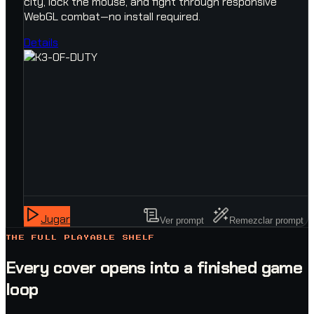
city, lock the mouse, and fight through responsive
WebGL combat—no install required.
Details
Jugar
Ver prompt
Remezclar prompt
THE FULL PLAYABLE SHELF
Every cover opens into a finished game
loop