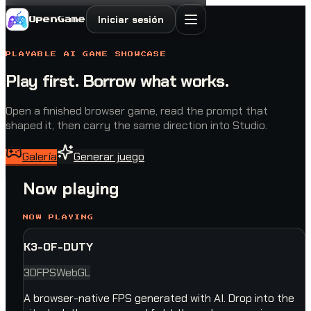
Iniciar sesión
OpenGame
PLAYABLE AI GAME SHOWCASE
Play first. Borrow what works.
Open a finished browser game, read the prompt that
shaped it, then carry the same direction into Studio.
Galería
Generar juego
Now playing
NOW PLAYING
K3-OF-DUTY
3D
FPS
WebGL
A browser-native FPS generated with AI. Drop into the