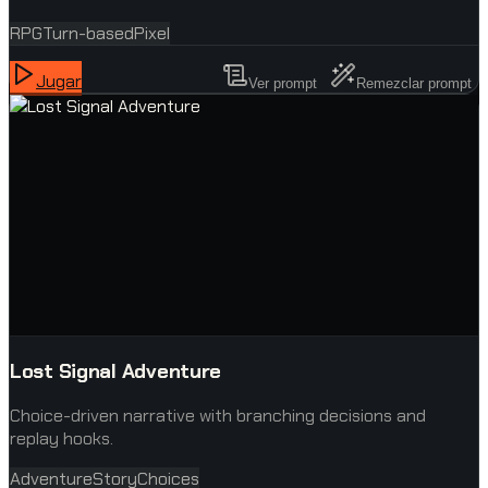
RPG
Turn-based
Pixel
Jugar
Ver prompt
Remezclar prompt
Lost Signal Adventure
Choice-driven narrative with branching decisions and
replay hooks.
Adventure
Story
Choices