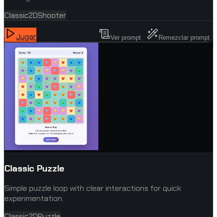
Classic
2D
Shooter
Jugar
Ver prompt
Remezclar prompt
Classic Puzzle
Simple puzzle loop with clear interactions for quick
experimentation.
Classic
2D
Puzzle