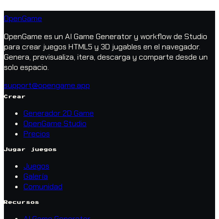
OpenGame
OpenGame es un AI Game Generator y workflow de Studio
para crear juegos HTML5 y 3D jugables en el navegador.
Genera, previsualiza, itera, descarga y comparte desde un
solo espacio.
support@opengame.app
Crear
Generador 2D Game
OpenGame Studio
Precios
Jugar juegos
Juegos
Galería
Comunidad
Recursos
AI Game Generator