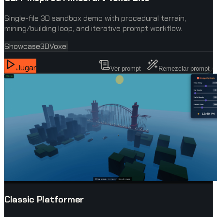
Single-file 3D sandbox demo with procedural terrain,
mining/building loop, and iterative prompt workflow.
Showcase
3D
Voxel
Jugar
Ver prompt
Remezclar prompt
Classic Platformer