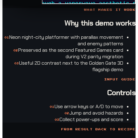
WHAT MAKES 
Why this demo
Neon night-city platformer with parallax move
0
1
and enemy patte
Preserved as the second Featured Games 
0
2
during V2 parity migra
Useful 2D contrast next to the Golden Gat
0
3
flagship 
INPU
Co
Use arrow keys or A/D to 
0
1
Jump and avoid haz
0
2
Collect power-ups and s
0
3
FROM RESULT BACK TO