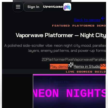
Sign In
OpenGame
Back to 
FEATURED PLATFORM
Vaporwave Platformer — Nigh
A polished side-scroller vibe: neon night city mood
layers, enemy patterns, and power-
2D
Platformer
Pixel
Vaporwav
Play demo
Remix in 
LIVE BROWSE