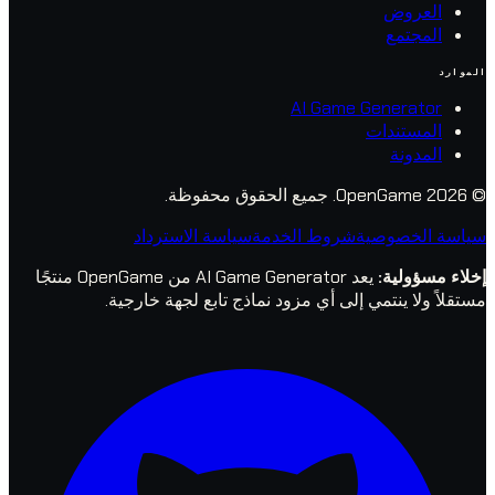
روض
تمع
AI Game Genera
تندات
ونة
جميع الحقوق محفوظة.
خصوصية
شروط الخدمة
سياسة الاسترداد
ولية
:
يعد AI Game Generator من OpenGame منتجًا
ا ينتمي إلى أي مزود نماذج تابع لجهة خارجية.