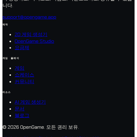
니다.
support@opengame.app
제작
2D 게임 생성기
OpenGame Studio
요금제
게임 플레이
게임
쇼케이스
커뮤니티
리소스
AI 게임 생성기
문서
블로그
© 2026 OpenGame.
모든 권리 보유.