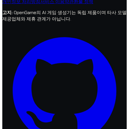
개인정보 처리방침
서비스 이용약관
환불 정책
고지
:
OpenGame의 AI 게임 생성기는 독립 제품이며 타사 모델
제공업체와 제휴 관계가 아닙니다.