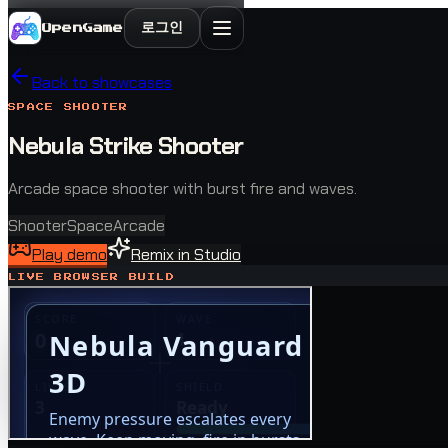
로그인
OpenGame
Back to showcases
SPACE SHOOTER
Nebula Strike Shooter
Arcade space shooter with burst fire and waves.
Shooter
Space
Arcade
Play demo
Remix in Studio
LIVE BROWSER BUILD