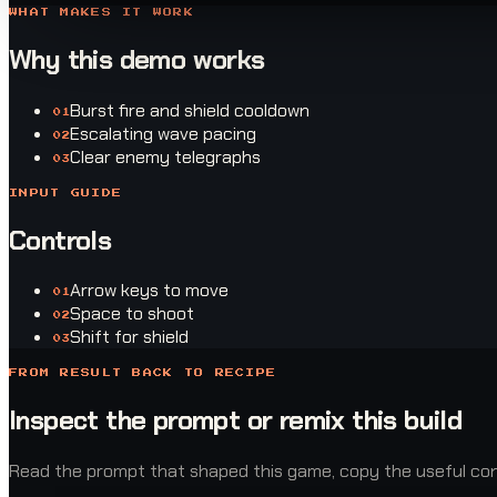
WHAT MAKES IT WORK
Why this demo works
Burst fire and shield cooldown
0
1
Escalating wave pacing
0
2
Clear enemy telegraphs
0
3
INPUT GUIDE
Controls
Arrow keys to move
0
1
Space to shoot
0
2
Shift for shield
0
3
FROM RESULT BACK TO RECIPE
Inspect the prompt or remix this build
Read the prompt that shaped this game, copy the useful const