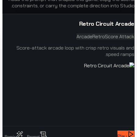
constraints, or carry the complete direction in
Retro Circuit
Arcade
Retro
Scor
Score-attack arcade loop with crisp retro vi
spe
Remix
Prompt