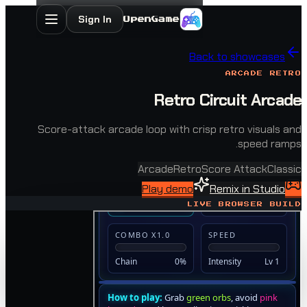
Sign In
OpenGame
Back to show
ARCAD
Retro Circuit 
Score-attack arcade loop with crisp retro vi
spe
Arcade
Retro
Score Atta
Play demo
Remix in 
LIVE BROWSE