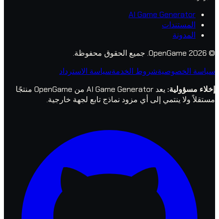
AI Game Genera
تندات
ونة
جميع الحقوق محفوظة.
خصوصية
شروط الخدمة
سياسة الاسترداد
ولية
:
يعد AI Game Generator من OpenGame منتجًا
ا ينتمي إلى أي مزود نماذج تابع لجهة خارجية.