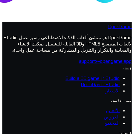
O
OpenGame هو منشئ ألعاب الذكاء الاصطناعي وسير عمل Studio
لألعاب المتصفح HTML5 و3D القابلة للتشغيل. يمكنك الإنشاء
والتكرار والتنزيل والمشاركة من مساحة عمل واحدة.
support@open
Build a 2D game in St
OpenGame Stu
عار
عاب
روض
تمع