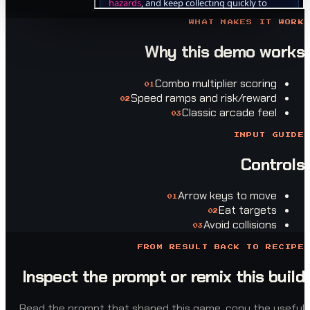
WHAT MAKES 
Why this demo
Combo multiplier sco
0
1
Speed ramps and risk/re
0
2
Classic arcade 
0
3
INPU
Co
Arrow keys to 
0
1
Eat tar
0
2
Avoid collis
0
3
FROM RESULT BACK TO
Inspect the prompt or remix this
Read the prompt that shaped this game, copy t